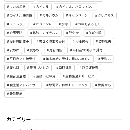
よいお年を
カイナル
カイナル、ハロウィン、
カイナル接骨院
カルシウム
キャンペーン
クリスマス
ストレッチ
ビタミンA
予約
今年もよろしく
介護予防
休診，カイナル，
健やか
午前休診
受付時間変更
夜２０時まで受付
大抽選会
姿勢改善
安静に
尻もち
尾骨骨折
平日夜20時まで受付
平日夜２０時受付
年末年始，受付，良いお年を，
手洗い
疲れ目
美味しいもの
臨時休診
超音波検査
超音波治療
運動不足解消
運動型通所サービス
食生活アドバイザー
駿河区，体幹トレーニング
骨折かも
骨盤底筋
カテゴリー