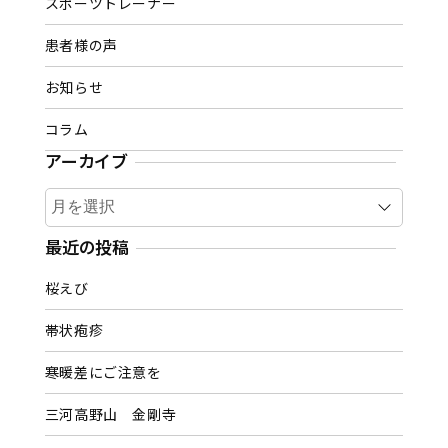
スポーツトレーナー
患者様の声
お知らせ
コラム
アーカイブ
ア
ー
カ
最近の投稿
イ
桜えび
ブ
帯状疱疹
寒暖差にご注意を
三河高野山 金剛寺