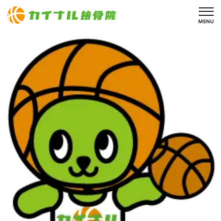
内
容
MENU
を
ス
キ
ッ
プ