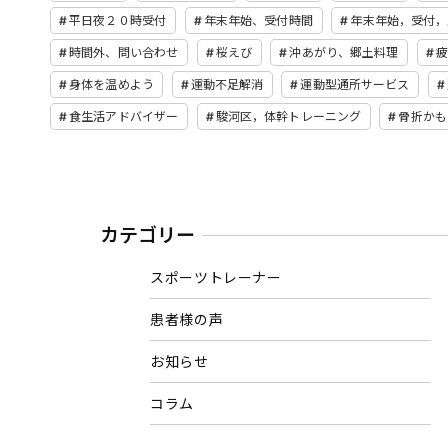
平日夜２０時受付
年末年始、受付時間
年末年始，受付，
時間外、問い合わせ
桜えび
沖あがり、郷土料理
身体を温めよう
運動不足解消
運動型通所サービス
食生活アドバイザー
駿河区，体幹トレーニング
骨折かも
カテゴリー
スポーツトレーナー
患者様の声
お知らせ
コラム