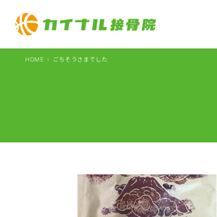
内
容
を
ス
キ
HOME
ごちそうさまでした
ッ
プ