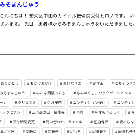
みそまんじゅう
こんにちは！ 駿河区中田のカイナル接骨院受付ヒロノです。 
ざいます。 先日、患者様からみそまんじゅうをいただきました
ありがとう
おかげおかげ
おひなさま
お年玉
ごちそうさ
みそまんじゅう
みんな頑張ってる
もみほぐし，リラクゼーションメニ
ーン
クリスマス
ケガ予防
コンディション強化
コンディシ
シックセブン
三河高野山 金剛寺
予約
今年もよろしく
今
診
受付時間変更
問い合わせ、カイナル
圧迫骨折
変わらな
津ノ谷峠
安静に
寒暖差
尻もち
尾骨骨折
尿漏れ予