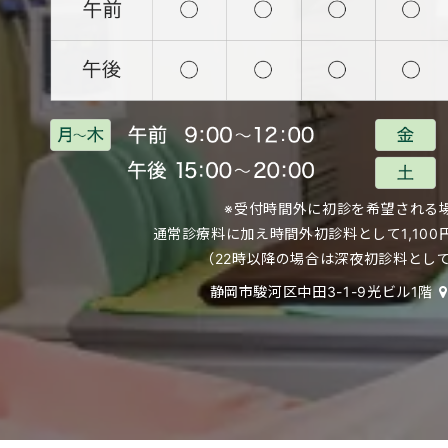
※受付時間外に初診を希望される
通常診療料に加え時間外初診料として
1,1
（22時以降の場合は深夜初診料として2
静岡市駿河区中田3-1-9光ビル1階