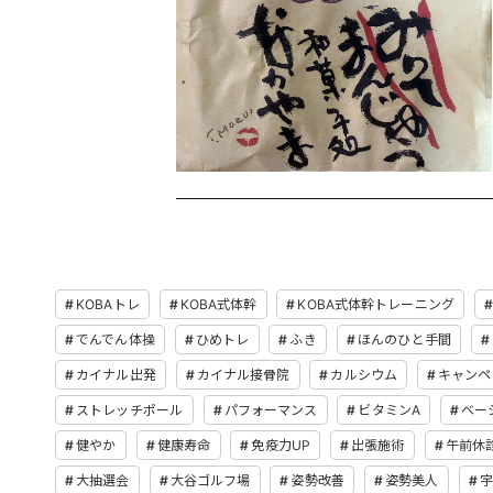
KOBAトレ
KOBA式体幹
KOBA式体幹トレーニング
でんでん体操
ひめトレ
ふき
ほんのひと手間
カイナル出発
カイナル接骨院
カルシウム
キャンペ
ストレッチポール
パフォーマンス
ビタミンA
ベー
健やか
健康寿命
免疫力UP
出張施術
午前休
大抽選会
大谷ゴルフ場
姿勢改善
姿勢美人
宇