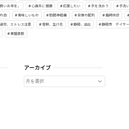
良いお年を，
心身共に健康
応援したい
手を洗おう
手洗
疲れ目
美味しいもの
肋間神経痛
背骨の配列
臨時休診
過労、ストレス注意
雪柳、生け花
静岡、由比
静岡市 デイサ
骨盤底筋
アーカイブ
ア
ー
カ
イ
ブ