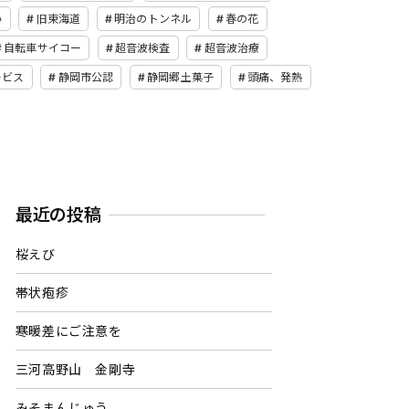
い
旧東海道
明治のトンネル
春の花
自転車サイコー
超音波検査
超音波治療
ービス
静岡市公認
静岡郷土菓子
頭痛、発熱
最近の投稿
桜えび
帯状疱疹
寒暖差にご注意を
三河高野山 金剛寺
みそまんじゅう