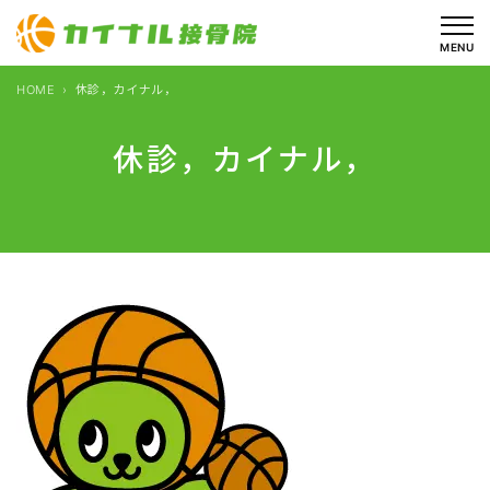
内
容
MENU
を
HOME
休診，カイナル，
ス
キ
休診，カイナル，
ッ
プ