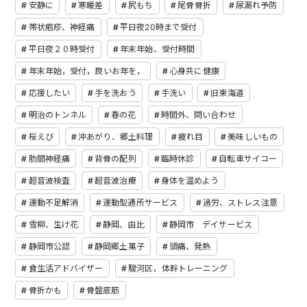
安静に
寒暖差
尻もち
尾骨骨折
尿漏れ予防
帯状疱疹、神経痛
平日夜20時まで受付
平日夜２０時受付
年末年始、受付時間
年末年始，受付，良いお年を，
心身共に健康
応援したい
手を洗おう
手洗い
旧東海道
明治のトンネル
春の花
時間外、問い合わせ
桜えび
沖あがり、郷土料理
疲れ目
美味しいもの
肋間神経痛
背骨の配列
臨時休診
自転車サイコー
超音波検査
超音波治療
身体を温めよう
運動不足解消
運動型通所サービス
過労、ストレス注意
雪柳、生け花
静岡、由比
静岡市 デイサービス
静岡市公認
静岡郷土菓子
頭痛、発熱
食生活アドバイザー
駿河区，体幹トレーニング
骨折かも
骨盤底筋