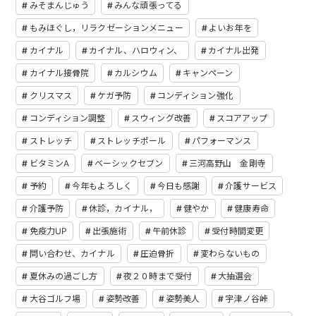
みそまんじゅう
みんな頑張ってる
もみほぐし，リラクゼーションメニュー
よいお年を
カイナル
カイナル、ハロウィン、
カイナル出発
カイナル接骨院
カルシウム
キャンペーン
クリスマス
ケガ予防
コンディション強化
コンディション調整
スウィング改善
スコアアップ
ストレッチ
ストレッチポール
パフォーマンス
ビタミンA
ベーシックセブン
三河高野山 金剛寺
予約
今年もよろしく
今日も感謝
介護サービス
介護予防
休診，カイナル，
健やか
健康寿命
免疫力UP
出張施術
午前休診
受付時間変更
問い合わせ、カイナル
圧迫骨折
変わらないもの
夏休みの過ごし方
夜２０時まで受付
大抽選会
大谷ゴルフ場
姿勢改善
姿勢美人
宇津ノ谷峠