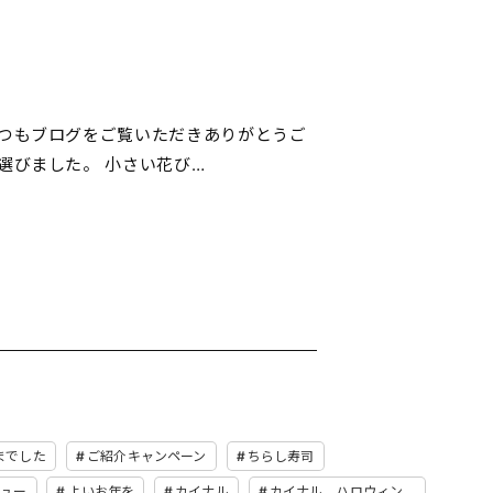
いつもブログをご覧いただきありがとうご
選びました。 小さい花び…
までした
ご紹介キャンペーン
ちらし寿司
ュー
よいお年を
カイナル
カイナル、ハロウィン、