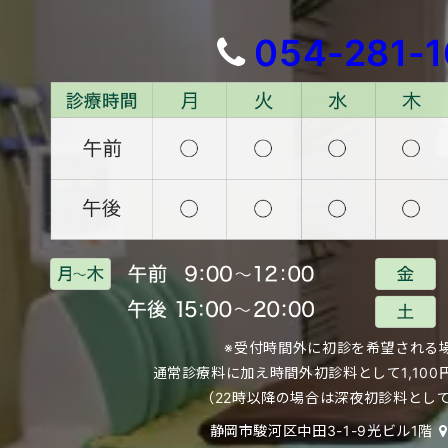
054-281-
※受付時間外に初診を希望される
通常診療料に加え時間外初診料として
1,1
（22時以降の場合は深夜初診料として2
静岡市駿河区中田3-1-9光ビル1階