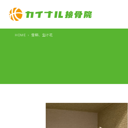
内
容
を
ス
キ
HOME
雪柳、生け花
ッ
プ