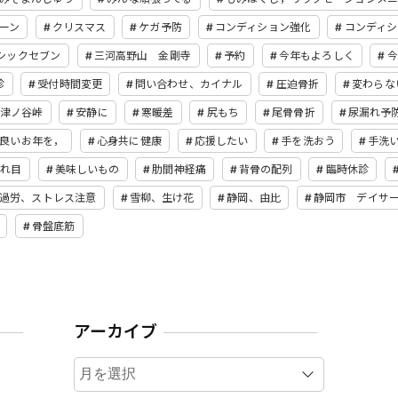
ーン
クリスマス
ケガ予防
コンディション強化
コンディシ
シックセブン
三河高野山 金剛寺
予約
今年もよろしく
今
診
受付時間変更
問い合わせ、カイナル
圧迫骨折
変わらな
津ノ谷峠
安静に
寒暖差
尻もち
尾骨骨折
尿漏れ予
良いお年を，
心身共に健康
応援したい
手を洗おう
手洗
疲れ目
美味しいもの
肋間神経痛
背骨の配列
臨時休診
過労、ストレス注意
雪柳、生け花
静岡、由比
静岡市 デイサ
骨盤底筋
アーカイブ
ア
ー