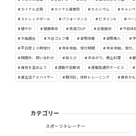
カイナル出発
カイナル接骨院
カルシウム
キャンペ
ストレッチポール
パフォーマンス
ビタミンA
ベー
健やか
健康寿命
免疫力UP
出張施術
午前休
大抽選会
大谷ゴルフ場
姿勢改善
姿勢美人
宇
平日夜２０時受付
年末年始、受付時間
年末年始，受付，
時間外、問い合わせ
桜えび
沖あがり、郷土料理
身体を温めよう
運動不足解消
運動型通所サービス
食生活アドバイザー
駿河区，体幹トレーニング
骨折かも
カテゴリー
スポーツトレーナー