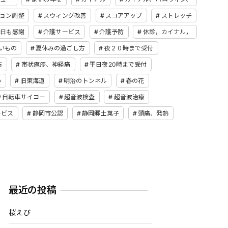
ョン調整
スウィング改善
スコアアップ
ストレッチ
日も感謝
介護サービス
介護予防
休診，カイナル，
いもの
夏休みの過ごし方
夜２０時まで受付
防
帯状疱疹、神経痛
平日夜20時まで受付
い
旧東海道
明治のトンネル
春の花
自転車サイコー
超音波検査
超音波治療
ービス
静岡市公認
静岡郷土菓子
頭痛、発熱
最近の投稿
桜えび