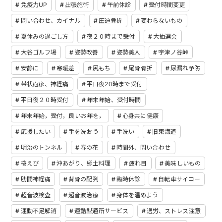
免疫力UP
出張施術
午前休診
受付時間変更
問い合わせ、カイナル
圧迫骨折
変わらないもの
夏休みの過ごし方
夜２０時まで受付
大抽選会
大谷ゴルフ場
姿勢改善
姿勢美人
宇津ノ谷峠
安静に
寒暖差
尻もち
尾骨骨折
尿漏れ予防
帯状疱疹、神経痛
平日夜20時まで受付
平日夜２０時受付
年末年始、受付時間
年末年始，受付，良いお年を，
心身共に健康
応援したい
手を洗おう
手洗い
旧東海道
明治のトンネル
春の花
時間外、問い合わせ
桜えび
沖あがり、郷土料理
疲れ目
美味しいもの
肋間神経痛
背骨の配列
臨時休診
自転車サイコー
超音波検査
超音波治療
身体を温めよう
運動不足解消
運動型通所サービス
過労、ストレス注意