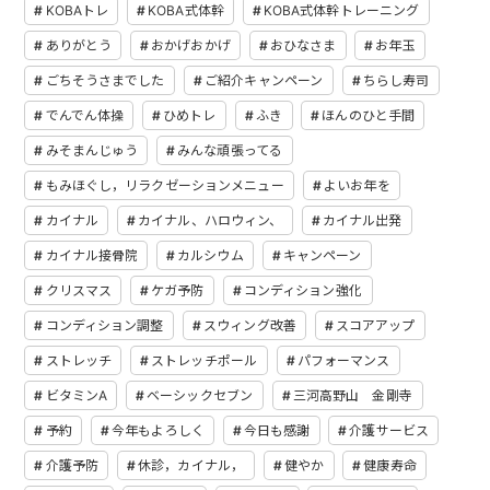
KOBAトレ
KOBA式体幹
KOBA式体幹トレーニング
ありがとう
おかげおかげ
おひなさま
お年玉
ごちそうさまでした
ご紹介キャンペーン
ちらし寿司
でんでん体操
ひめトレ
ふき
ほんのひと手間
みそまんじゅう
みんな頑張ってる
もみほぐし，リラクゼーションメニュー
よいお年を
カイナル
カイナル、ハロウィン、
カイナル出発
カイナル接骨院
カルシウム
キャンペーン
クリスマス
ケガ予防
コンディション強化
コンディション調整
スウィング改善
スコアアップ
ストレッチ
ストレッチポール
パフォーマンス
ビタミンA
ベーシックセブン
三河高野山 金剛寺
予約
今年もよろしく
今日も感謝
介護サービス
介護予防
休診，カイナル，
健やか
健康寿命