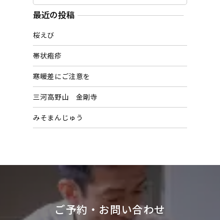
ー
カ
最近の投稿
イ
桜えび
ブ
帯状疱疹
寒暖差にご注意を
三河高野山 金剛寺
みそまんじゅう
ご予約・お問い合わせ