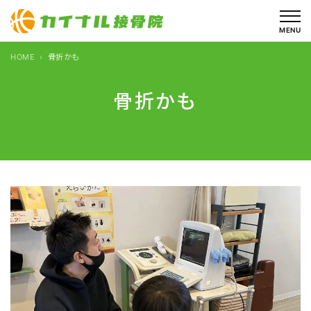
内
容
MENU
を
HOME
骨折かも
ス
キ
骨折かも
ッ
プ