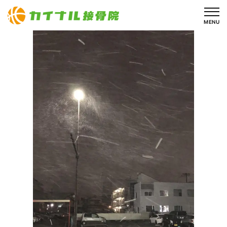
内
容
MENU
を
ス
キ
ッ
プ