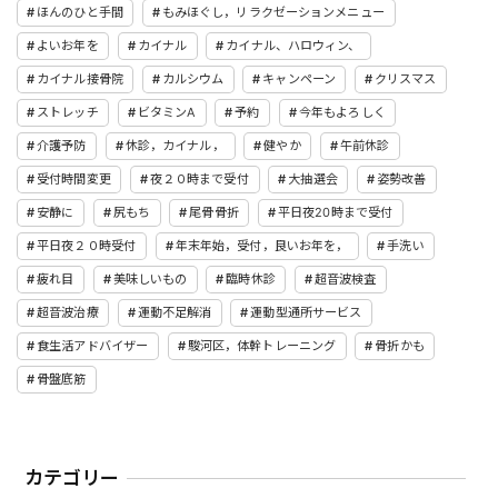
ほんのひと手間
もみほぐし，リラクゼーションメニュー
よいお年を
カイナル
カイナル、ハロウィン、
カイナル接骨院
カルシウム
キャンペーン
クリスマス
ストレッチ
ビタミンA
予約
今年もよろしく
介護予防
休診，カイナル，
健やか
午前休診
受付時間変更
夜２０時まで受付
大抽選会
姿勢改善
安静に
尻もち
尾骨骨折
平日夜20時まで受付
平日夜２０時受付
年末年始，受付，良いお年を，
手洗い
疲れ目
美味しいもの
臨時休診
超音波検査
超音波治療
運動不足解消
運動型通所サービス
食生活アドバイザー
駿河区，体幹トレーニング
骨折かも
骨盤底筋
カテゴリー