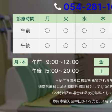
054-281-
※受付時間外に初診を希望される
通常診療料に加え時間外初診料として
1,1
（22時以降の場合は深夜初診料として2
静岡市駿河区中田3-1-9光ビル1階