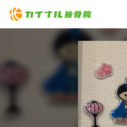
内
容
を
ス
キ
ッ
プ