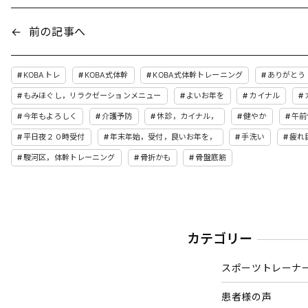
←
前の記事へ
KOBAトレ
KOBA式体幹
KOBA式体幹トレーニング
ありがとう
もみほぐし，リラクゼーションメニュー
よいお年を
カイナル
今年もよろしく
介護予防
休診，カイナル，
健やか
午前
平日夜２０時受付
年末年始，受付，良いお年を，
手洗い
疲れ
駿河区，体幹トレーニング
骨折かも
骨盤底筋
カテゴリー
スポーツトレーナ
患者様の声