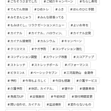
ごちそうさまでした
ご紹介キャンペーン
ちらし寿司
でんでん体操
ひめトレ
ふき
ほんのひと手間
みそまんじゅう
みんな頑張ってる
もみほぐし，リラクゼーションメニュー
よいお年を
カイナル
カイナル、ハロウィン、
カイナル出発
カイナル接骨院
カルシウム
キャンペーン
クリスマス
ケガ予防
コンディション強化
コンディション調整
スウィング改善
スコアアップ
ストレッチ
ストレッチポール
パフォーマンス
ビタミンA
ベーシックセブン
三河高野山 金剛寺
予約
今年もよろしく
今日も感謝
介護サービス
介護予防
休診，カイナル，
健やか
健康寿命
免疫力UP
出張施術
午前休診
受付時間変更
問い合わせ、カイナル
圧迫骨折
変わらないもの