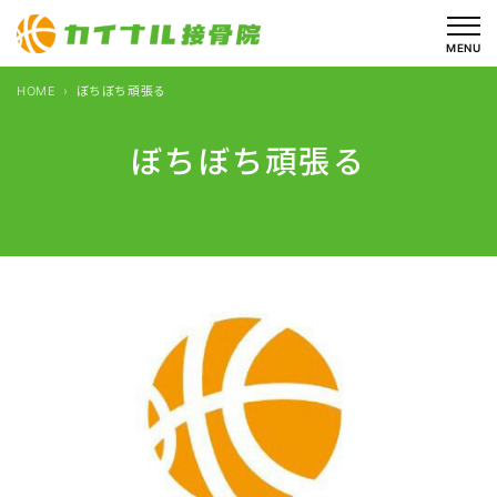
内
容
MENU
を
HOME
ぼちぼち頑張る
ス
キ
ぼちぼち頑張る
ッ
プ