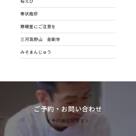
桜えび
ブ
帯状疱疹
寒暖差にご注意を
三河高野山 金剛寺
みそまんじゅう
ご予約・お問い合わせ
＜予約優先制です＞