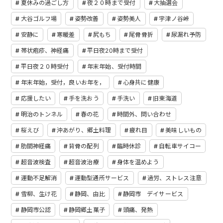
夏休みの過ごし方
夜２０時まで受付
大抽選会
大谷ゴルフ場
姿勢改善
姿勢美人
宇津ノ谷峠
安静に
寒暖差
尻もち
尾骨骨折
尿漏れ予防
帯状疱疹、神経痛
平日夜20時まで受付
平日夜２０時受付
年末年始、受付時間
年末年始，受付，良いお年を，
心身共に健康
応援したい
手を洗おう
手洗い
旧東海道
明治のトンネル
春の花
時間外、問い合わせ
桜えび
沖あがり、郷土料理
疲れ目
美味しいもの
肋間神経痛
背骨の配列
臨時休診
自転車サイコー
超音波検査
超音波治療
身体を温めよう
運動不足解消
運動型通所サービス
過労、ストレス注意
雪柳、生け花
静岡、由比
静岡市 デイサービス
静岡市公認
静岡郷土菓子
頭痛、発熱