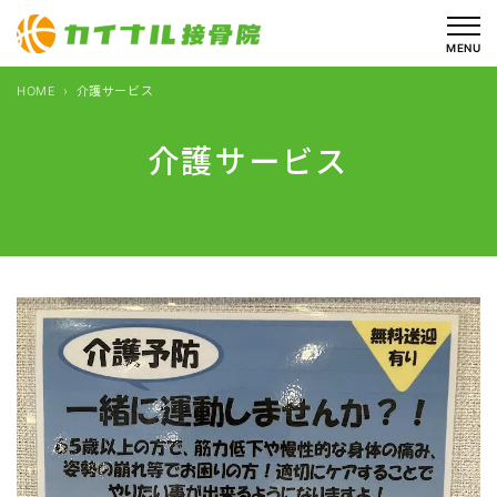
内
容
MENU
を
HOME
介護サービス
ス
キ
介護サービス
ッ
プ