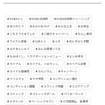
KOBAトレ
KOBA式体幹
KOBA式体幹トレーニング
ありがとう
おかげおかげ
おひなさま
お年玉
ごちそうさまでした
ご紹介キャンペーン
ちらし寿司
でんでん体操
ひめトレ
ふき
ほんのひと手間
みそまんじゅう
みんな頑張ってる
もみほぐし，リラクゼーションメニュー
よいお年を
カイナル
カイナル、ハロウィン、
カイナル出発
カイナル接骨院
カルシウム
キャンペーン
クリスマス
ケガ予防
コンディション強化
コンディション調整
スウィング改善
スコアアップ
ストレッチ
ストレッチポール
パフォーマンス
ビタミンA
ベーシックセブン
三河高野山 金剛寺