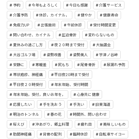
予約
今年もよろしく
今日も感謝
介護サービス
介護予防
休診，カイナル，
健やか
健康寿命
免疫力UP
出張施術
午前休診
受付時間変更
問い合わせ、カイナル
圧迫骨折
変わらないもの
夏休みの過ごし方
夜２０時まで受付
大抽選会
大谷ゴルフ場
姿勢改善
姿勢美人
宇津ノ谷峠
安静に
寒暖差
尻もち
尾骨骨折
尿漏れ予防
帯状疱疹、神経痛
平日夜20時まで受付
平日夜２０時受付
年末年始、受付時間
年末年始，受付，良いお年を，
心身共に健康
応援したい
手を洗おう
手洗い
旧東海道
明治のトンネル
春の花
時間外、問い合わせ
桜えび
沖あがり、郷土料理
疲れ目
美味しいもの
肋間神経痛
背骨の配列
臨時休診
自転車サイコー