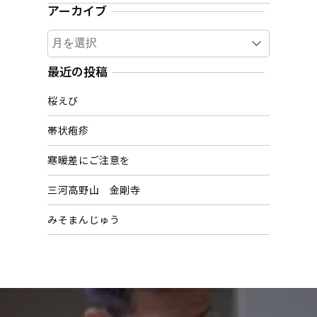
アーカイブ
ア
ー
カ
最近の投稿
イ
桜えび
ブ
帯状疱疹
寒暖差にご注意を
三河高野山 金剛寺
みそまんじゅう