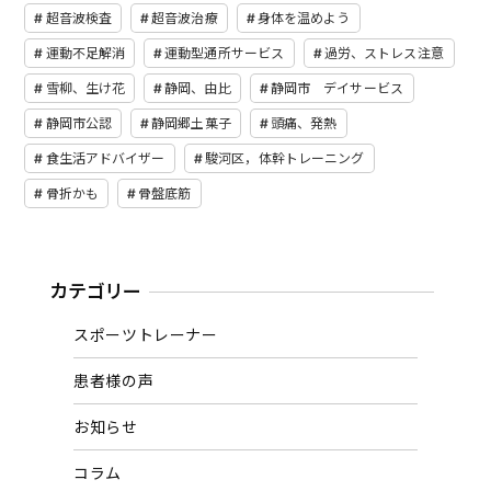
超音波検査
超音波治療
身体を温めよう
運動不足解消
運動型通所サービス
過労、ストレス注意
雪柳、生け花
静岡、由比
静岡市 デイサービス
静岡市公認
静岡郷土菓子
頭痛、発熱
食生活アドバイザー
駿河区，体幹トレーニング
骨折かも
骨盤底筋
カテゴリー
スポーツトレーナー
患者様の声
お知らせ
コラム