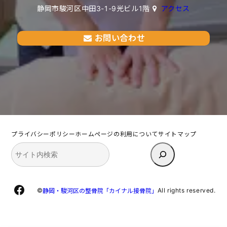
静岡市駿河区中田3-1-9光ビル1階
アクセス
お問い合わせ
プライバシーポリシー
ホームページの利用について
サイトマップ
検
索
Facebook
©
All rights reserved.
静岡・駿河区の整骨院「カイナル接骨院」