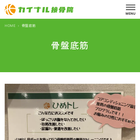
内
容
MENU
を
HOME
骨盤底筋
ス
キ
骨盤底筋
ッ
プ