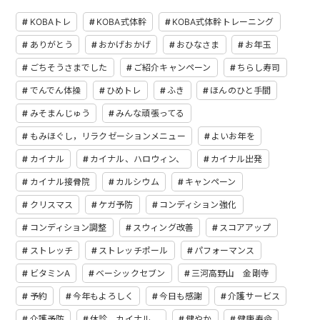
KOBAトレ
KOBA式体幹
KOBA式体幹トレーニング
ありがとう
おかげおかげ
おひなさま
お年玉
ごちそうさまでした
ご紹介キャンペーン
ちらし寿司
でんでん体操
ひめトレ
ふき
ほんのひと手間
みそまんじゅう
みんな頑張ってる
もみほぐし，リラクゼーションメニュー
よいお年を
カイナル
カイナル、ハロウィン、
カイナル出発
カイナル接骨院
カルシウム
キャンペーン
クリスマス
ケガ予防
コンディション強化
コンディション調整
スウィング改善
スコアアップ
ストレッチ
ストレッチポール
パフォーマンス
ビタミンA
ベーシックセブン
三河高野山 金剛寺
予約
今年もよろしく
今日も感謝
介護サービス
介護予防
休診，カイナル，
健やか
健康寿命