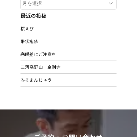
ー
カ
最近の投稿
イ
桜えび
ブ
帯状疱疹
寒暖差にご注意を
三河高野山 金剛寺
みそまんじゅう