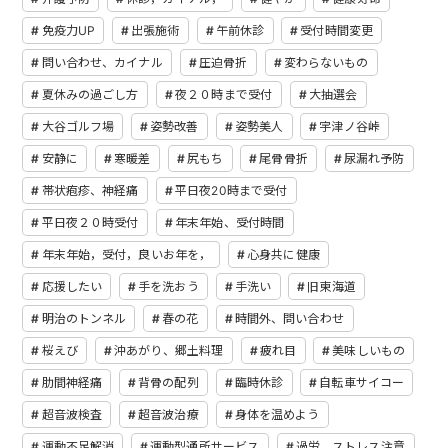
免疫力UP
出張施術
午前休診
受付時間変更
問い合わせ、カイナル
圧迫骨折
変わらないもの
夏休みの過ごし方
夜２０時まで受付
大抽選会
大谷ゴルフ場
姿勢改善
姿勢美人
宇津ノ谷峠
安静に
寒暖差
尻もち
尾骨骨折
尿漏れ予防
帯状疱疹、神経痛
平日夜20時まで受付
平日夜２０時受付
年末年始、受付時間
年末年始，受付，良いお年を，
心身共に健康
応援したい
手を洗おう
手洗い
旧東海道
明治のトンネル
春の花
時間外、問い合わせ
桜えび
沖あがり、郷土料理
疲れ目
美味しいもの
肋間神経痛
背骨の配列
臨時休診
自転車サイコー
超音波検査
超音波治療
身体を温めよう
運動不足解消
運動型通所サービス
過労、ストレス注意