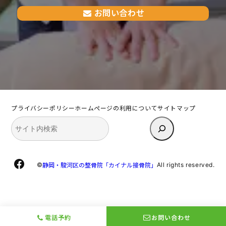
お問い合わせ
プライバシーポリシー
ホームページの利用について
サイトマップ
検
索
Facebook
©
All rights reserved.
静岡・駿河区の整骨院「カイナル接骨院」
電話予約
お問い合わせ