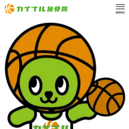
内
容
MENU
を
ス
キ
ッ
プ