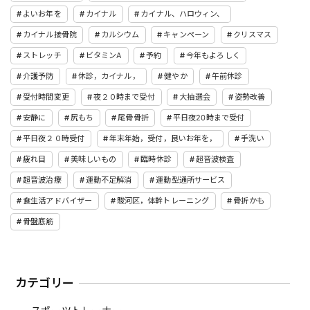
よいお年を
カイナル
カイナル、ハロウィン、
カイナル接骨院
カルシウム
キャンペーン
クリスマス
ストレッチ
ビタミンA
予約
今年もよろしく
介護予防
休診，カイナル，
健やか
午前休診
受付時間変更
夜２０時まで受付
大抽選会
姿勢改善
安静に
尻もち
尾骨骨折
平日夜20時まで受付
平日夜２０時受付
年末年始，受付，良いお年を，
手洗い
疲れ目
美味しいもの
臨時休診
超音波検査
超音波治療
運動不足解消
運動型通所サービス
食生活アドバイザー
駿河区，体幹トレーニング
骨折かも
骨盤底筋
カテゴリー