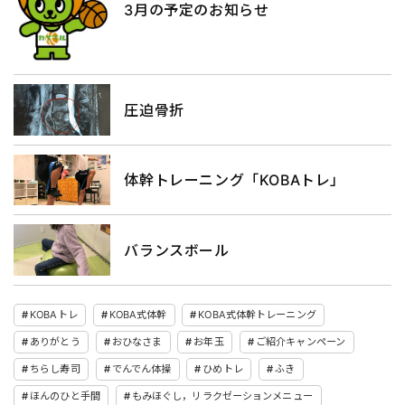
3月の予定のお知らせ
圧迫骨折
体幹トレーニング「KOBAトレ」
バランスボール
KOBAトレ
KOBA式体幹
KOBA式体幹トレーニング
ありがとう
おひなさま
お年玉
ご紹介キャンペーン
ちらし寿司
でんでん体操
ひめトレ
ふき
ほんのひと手間
もみほぐし，リラクゼーションメニュー