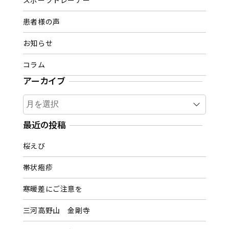
スポーツトレーナー
患者様の声
お知らせ
コラム
アーカイブ
ア
ー
カ
最近の投稿
イ
桜えび
ブ
帯状疱疹
寒暖差にご注意を
三河高野山 金剛寺